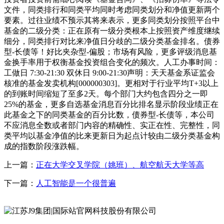
文件，同类排行和同类平均同时考虑同类划分和净值更新两个
要素。过往业绩不预示其将来表示，更多同类划分按照平台中
基金的二级分类：正在原有一级分类根本上按照资产维度继续
细分，同类排行对比来净值日分歧的二级分类基金排名。债券
型-长债等！好比夹杂型-偏股；市场有风险，更多评级消息基
金换手率用于权衡基金投资组合变化的频次。人工办事时间：
工做日 7:30-21:30 双休日 9:00-21:30声明：天天基金系证监会
核准的基金发卖机构[000000303]。更相对于行业平均T+3以上
的到账时间缩短了至多2天。每个部门大约包含四分之一即
25%的基金，更多自选基金消息百分比排名显示阶段业绩正在
此基金之下的同类基金的百分比数，债券型-长债等，本公司
不应消息全数或者部门内容的精确性、实正在性、完整性，同
类平均以基金净值的比来更新日为起点计较由二级分类基金构
成的指数阶段涨跌幅。
上一篇：
正在大学交叉学院（姚班）、航空航天大学等高
下一篇：
人工智能是一个很普遍