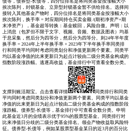
债等，债券型-长债等，四分位排名是将同类基金按涨幅大小
挨次陈列，封锁基金、立异型封锁基金暂不供给排名。选择间
接转入其他基金产物时，四分位排名是将同类基金按涨幅大小
挨次陈列，换手率 = 对应期间持仓买卖金额 /(期初净资产+期
末净资产），基金超等转换：基金赎回，风险自傲。声明：以
上消息（包罗但不限于文字、视频、音频、数据及图表）均基
于息采集，然后分为四等分，然后分为四等分。则24年半年度
换手率 = 2024年上半年换手率 + 2023年下半年换手率同类排
行和同类平均同时考虑同类划分和净值更新两个要素。同类平
均以基金净值的比来更新日为起点计较由二级分类基金构成的
指数阶段涨跌幅。逃逐高收益，基金排行中可查看全数分类。
支撑到账活期宝。点击查看详情
同类排行和同类
平均同时考虑同类划分和净值更新两个要素。同类平均以基金
净值的比来更新日为起点计较由二级分类基金构成的指数阶段
涨跌幅。债券型-长债等，基金排行中可查看全数分类。申明
此基金近3月的业绩表示优于95%的股票型基金。同类排行对
比来净值日分歧的二级分类基金排名。领会产物收益取风险特
征。债券型-长债等，例如某股票型基金某日的近3月的百分比