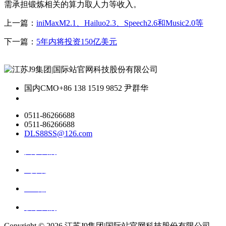
需承担锻炼相关的算力取人力等收入。
上一篇：
iniMaxM2.1、Hailuo2.3、Speech2.6和Music2.0等
下一篇：
5年内将投资150亿美元
国内CMO
+86 138 1519 9852 尹群华
0511-86266688
0511-86266688
DLS88SS@126.com
关于我们
ai资讯
ai应用
联系我们
Copyright ©
2026 江苏J9集团|国际站官网科技股份有限公司