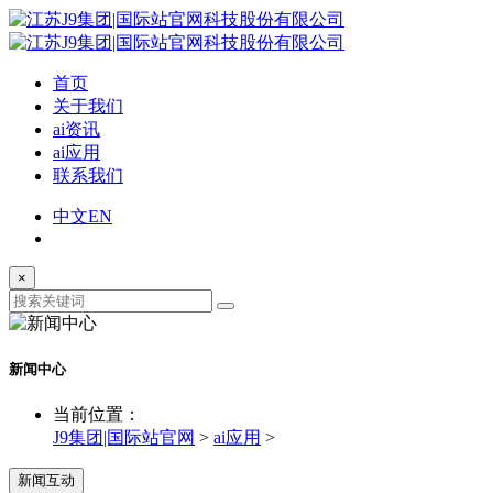
首页
关于我们
ai资讯
ai应用
联系我们
中文
EN
×
新闻中心
当前位置：
J9集团|国际站官网
>
ai应用
>
新闻互动