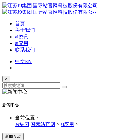
首页
关于我们
ai资讯
ai应用
联系我们
中文
EN
×
新闻中心
当前位置：
J9集团|国际站官网
>
ai应用
>
新闻互动