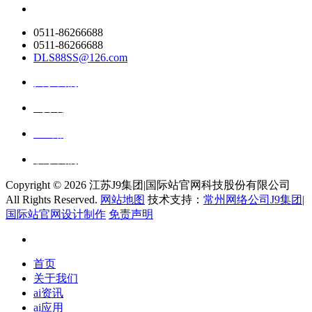
0511-86266688
0511-86266688
DLS88SS@126.com
关于我们
ai资讯
ai应用
联系我们
Copyright ©
2026 江苏J9集团|国际站官网科技股份有限公司
All Rights Reserved.
网站地图
技术支持：
常州网络公司J9集团|
国际站官网设计制作
免责声明
首页
关于我们
ai资讯
ai应用