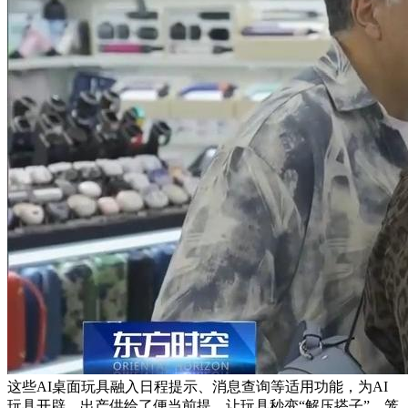
这些AI桌面玩具融入日程提示、消息查询等适用功能，为AI
玩具开辟、出产供给了便当前提。让玩具秒变“解压搭子”。笼