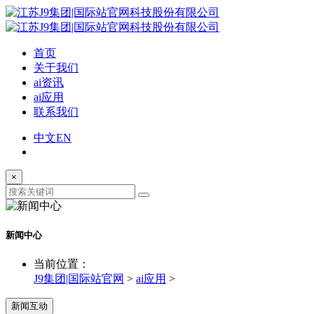
首页
关于我们
ai资讯
ai应用
联系我们
中文
EN
×
新闻中心
当前位置：
J9集团|国际站官网
>
ai应用
>
新闻互动