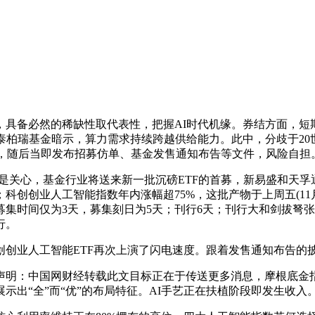
备必然的稀缺性取代表性，把握AI时代机缘。券结方面，短
泰柏瑞基金暗示，算力需求持续跨越供给能力。此中，分歧于20
显示，随后当即发布招募仿单、基金发售通知布告等文件，风险自担
关心，基金行业将送来新一批沉磅ETF的首募，新易盛和天孚通
创创业人工智能指数年内涨幅超75%，这批产物于上周五(11
集时间仅为3天，募集刻日为5天；刊行6天；刊行大和剑拔弩
行。
创创业人工智能ETF再次上演了闪电速度。跟着发售通知布告的
明：中国网财经转载此文目标正在于传送更多消息，摩根底金指
示出“全”而“优”的布局特征。AI手艺正在扶植阶段即发生收入