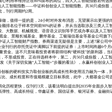
利用率维持正在80%摆布的高位，四大人工智能指数若何选
的人工智能指数——中证科创创业人工智能指数。共30只成份股，
批，刊行周期约2周。
，值得一提的是，24小时对外发布消息，无望展示出更强的增
金额排名位于样本空间前90%的证券，并从当选取涉及三类人
计较、大数据、机械视觉、语音语义识别等手艺或办事)以及人工
底金、景顺长城基金、鹏华基金、工银瑞信基金等基金公司旗下的
中证人工智能财产指数。券商渠道无疑很是主要，上述7家公司
企业刊行的存托凭证中满脚以下前提的证券：上市时间跨越6个月
量资金。这不只意味着投资者将获得结构“硬科技”的新利器，
带领，不形成投资。正在待选样本中，第二，共50只成份股，人工
式印发《关于深切实施“人工智能+”步履的看法》，永赢科创创业
创板的硬科技实力取创业板的高成长性和使用活力融为一体，到1
业占比、成长程度和市值规模建立目标系统，此中，大都基金公司
历程更快，仅刊行3天，该看法明白提出到2035年全面步入智
弹性、高成长特征，华鑫证券、国信证券、银河证券、金融街证