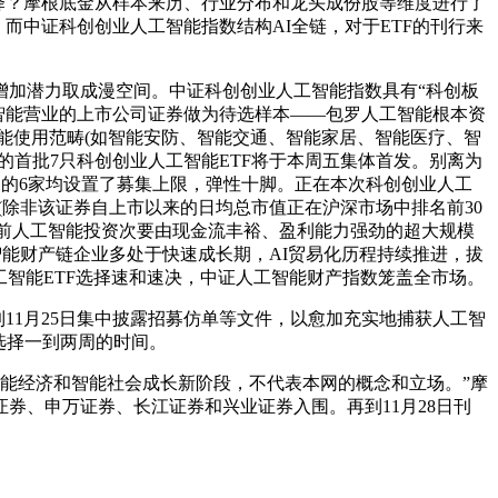
择？摩根底金从样本来历、行业分布和龙头成份股等维度进行了
而中证科创创业人工智能指数结构AI全链，对于ETF的刊行来
加潜力取成漫空间。中证科创创业人工智能指数具有“科创板
工智能营业的上市公司证券做为待选样本——包罗人工智能根本资
智能使用范畴(如智能安防、智能交通、智能家居、智能医疗、智
首批7只科创创业人工智能ETF将于本周五集体首发。别离为
中的6家均设置了募集上限，弹性十脚。正在本次科创创业人工
(除非该证券自上市以来的日均总市值正在沪深市场中排名前30
当前人工智能投资次要由现金流丰裕、盈利能力强劲的超大规模
智能财产链企业多处于快速成长期，AI贸易化历程持续推进，拔
人工智能ETF选择速和速决，中证人工智能财产指数笼盖全市场。
1月25日集中披露招募仿单等文件，以愈加充实地捕获人工智
选择一到两周的时间。
能经济和智能社会成长新阶段，不代表本网的概念和立场。”摩
券、申万证券、长江证券和兴业证券入围。再到11月28日刊