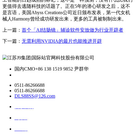
更值得去逃随科技的话题了。正在5年的潜心研发之后，这不
是言语，美国Abyss Creations公司近日颁布发表，第一代女机
械人Harmony曾经成功研发出来，更多的工具被制制出来。
上一篇：
首个「AI结肠镜」辅诊软件安放做为行业开辟者
下一篇：
无需利用NVIDIA的最片也能推进开辟
国内CMO
+86 138 1519 9852 尹群华
0511-86266688
0511-86266688
DLS88SS@126.com
关于我们
ai资讯
ai应用