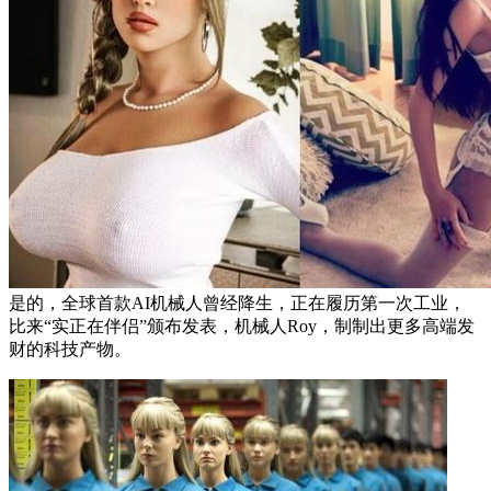
是的，全球首款AI机械人曾经降生，正在履历第一次工业，
比来“实正在伴侣”颁布发表，机械人Roy，制制出更多高端发
财的科技产物。