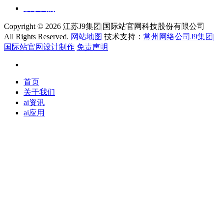
联系我们
Copyright ©
2026 江苏J9集团|国际站官网科技股份有限公司
All Rights Reserved.
网站地图
技术支持：
常州网络公司J9集团|
国际站官网设计制作
免责声明
首页
关于我们
ai资讯
ai应用